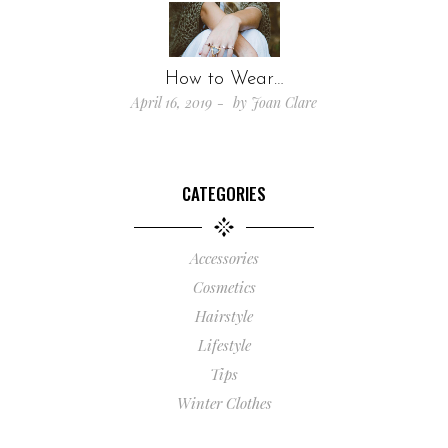
How to Wear…
April 16, 2019
by
Joan Clare
CATEGORIES
Accessories
Cosmetics
Hairstyle
Lifestyle
Tips
Winter Clothes